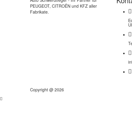
Kont
Auto Schwerdtfeger - Ihr Partner für
PEUGEOT, CITROËN und KFZ aller
Fabrikate.
E
U
T
i
Copyright @ 2026