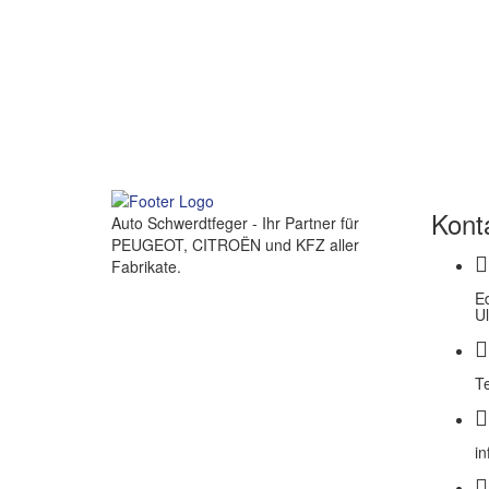
Kont
Auto Schwerdtfeger - Ihr Partner für
PEUGEOT, CITROËN und KFZ aller
Fabrikate.
E
U
T
i