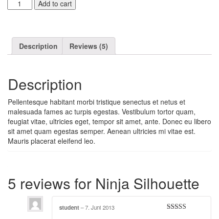
Ninja
Add to cart
Silhouette
quantity
Description
Reviews (5)
Description
Pellentesque habitant morbi tristique senectus et netus et
malesuada fames ac turpis egestas. Vestibulum tortor quam,
feugiat vitae, ultricies eget, tempor sit amet, ante. Donec eu libero
sit amet quam egestas semper. Aenean ultricies mi vitae est.
Mauris placerat eleifend leo.
5 reviews for
Ninja Silhouette
student
–
7. Juni 2013
Rated
5
out