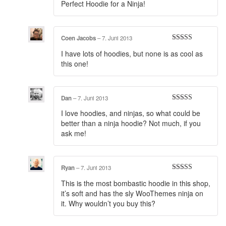
Perfect Hoodie for a Ninja!
of 5
Coen Jacobs
–
7. Juni 2013
Rated
5
out
I have lots of hoodies, but none is as cool as
of 5
this one!
Dan
–
7. Juni 2013
Rated
4
I love hoodies, and ninjas, so what could be
out of 5
better than a ninja hoodie? Not much, if you
ask me!
Ryan
–
7. Juni 2013
Rated
5
out
This is the most bombastic hoodie in this shop,
of 5
it’s soft and has the sly WooThemes ninja on
it. Why wouldn’t you buy this?