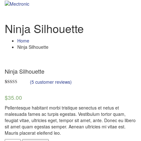
Ninja Silhouette
Home
Ninja Silhouette
Ninja Silhouette
(
5
customer reviews)
Rated
5
4.00
out
$
35.00
of 5 based
on
customer
Pellentesque habitant morbi tristique senectus et netus et
ratings
malesuada fames ac turpis egestas. Vestibulum tortor quam,
feugiat vitae, ultricies eget, tempor sit amet, ante. Donec eu libero
sit amet quam egestas semper. Aenean ultricies mi vitae est.
Mauris placerat eleifend leo.