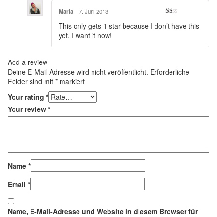
Maria
–
7. Juni 2013
Rated
This only gets 1 star because I don’t have this
1
out
yet. I want it now!
of
5
Add a review
Deine E-Mail-Adresse wird nicht veröffentlicht.
Erforderliche
Felder sind mit
*
markiert
Your rating
*
Your review
*
Name
*
Email
*
Name, E-Mail-Adresse und Website in diesem Browser für