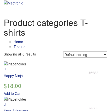
Product categories T-
shirts
Home
T-shirts
Showing all 6 results
Happy Ninja
Rated
5.00
out of 5
$
18.00
Add to Cart
Ninja Silhouette